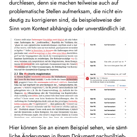
durch­le­sen, denn sie machen teil­wei­se auch auf
pro­ble­ma­ti­sche Stel­len auf­merk­sam, die nicht ein­
deu­tig zu kor­ri­gie­ren sind, da bei­spiels­wei­se der
Sinn vom Kon­text abhän­gig oder unver­ständ­lich ist.
Hier kön­nen Sie an einem Bei­spiel sehen, wie sämt­
li­che Ände­run­gen in Ihrem Doku­ment nach­voll­zieh­