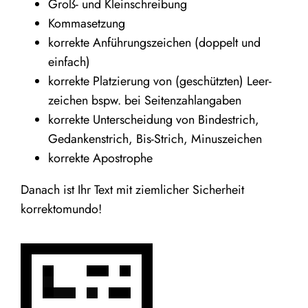
Groß- und Kleinschreibung
Kom­ma­set­zung
kor­rek­te Anfüh­rungs­zei­chen (dop­pelt und
einfach)
kor­rek­te Plat­zie­rung von (geschütz­ten) Leer­
zei­chen bspw. bei Seitenzahlangaben
kor­rek­te Unter­schei­dung von Bin­de­strich,
Gedan­ken­strich, Bis-Strich, Minuszeichen
kor­rek­te Apostrophe
Danach ist Ihr Text mit ziem­li­cher Sicher­heit
korrektomundo!