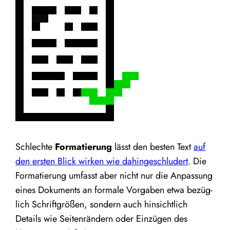
Schlech­te
For­ma­tie­rung
lässt den bes­ten Text
auf
den ers­ten Blick wir­ken wie dahin­ge­schlu­dert
. Die
For­ma­tie­rung umfasst aber nicht nur die Anpas­sung
eines Doku­ments an for­ma­le Vor­ga­ben etwa bezüg­
lich Schrift­grö­ßen, son­dern auch hin­sicht­lich
Details wie Sei­ten­rän­dern oder Ein­zü­gen des