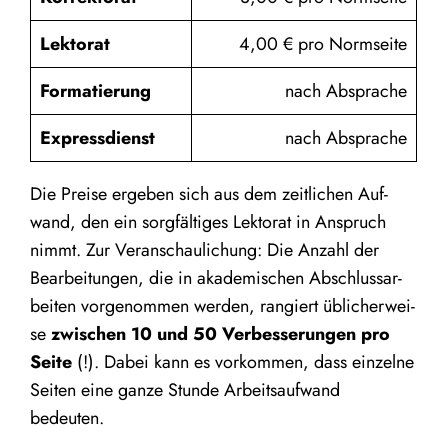
Lek­to­rat
4
,
00
€ pro Normseite
For­ma­tie­rung
nach Abspra­che
Express­dienst
nach Abspra­che
Die Prei­se erge­ben sich aus dem zeit­li­chen Auf­
wand, den ein sorg­fäl­ti­ges Lek­to­rat in Anspruch
nimmt. Zur Ver­an­schau­li­chung: Die Anzahl der
Bear­bei­tun­gen, die in aka­de­mi­schen Abschluss­ar­
bei­ten vor­ge­nom­men wer­den, ran­giert übli­cher­wei­
se
zwi­schen
10
und
50
Ver­bes­se­run­gen pro
Sei­te
(!). Dabei kann es vor­kom­men, dass ein­zel­ne
Sei­ten eine gan­ze Stun­de Arbeits­auf­wand
bedeuten.