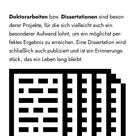
Dok­tor­ar­bei­ten
bzw.
Dis­ser­ta­tio­nen
sind beson­
de­rer Pro­jek­te, für die sich viel­leicht auch ein
beson­de­rer Auf­wand lohnt, um ein mög­lichst per­
fek­tes Ergeb­nis zu errei­chen. Eine Dis­ser­ta­ti­on wird
schließ­lich auch publi­ziert und ist ein Erin­ne­rungs­
stück, das ein Leben lang bleibt.