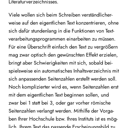
Literaturverzeichnisses.
Vie­le wol­len sich beim Schrei­ben ver­ständ­li­cher­
wei­se auf den eigent­li­chen Text kon­zen­trie­ren, ohne
sich dafür stun­den­lang in die Funk­tio­nen von Text­
ver­ar­bei­tungs­pro­gram­men ein­ar­bei­ten zu müs­sen.
Für eine Über­schrift ein­fach den Text zu ver­grö­ßern
mag zwar optisch den gewünsch­ten Effekt erzie­len,
bringt aber Schwie­rig­kei­ten mit sich, sobald bei­
spiels­wei­se ein auto­ma­ti­sches Inhalts­ver­zeich­nis mit
sich anpas­sen­den Sei­ten­zah­len erstellt wer­den soll.
Noch kom­pli­zier­ter wird es, wenn Sei­ten­zah­len erst
mit dem eigent­li­chen Text begin­nen sol­len, und
zwar bei
1
statt bei
3
, oder gar vor­her römi­sche
Sei­ten­zah­len ver­langt wer­den. Mit­hil­fe der Vor­ga­
ben Ihrer Hoch­schu­le bzw. Ihres Insti­tuts ist es mög­
lich, Ihrem Text das pas­sen­de Erschei­nungs­bild zu