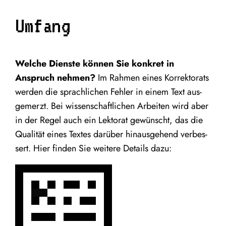
Umfang
Wel­che Diens­te kön­nen Sie kon­kret in
Anspruch neh­men?
Im Rah­men eines Kor­rek­to­rats
wer­den die sprach­li­chen Feh­ler in einem Text aus­
ge­merzt. Bei wis­sen­schaft­li­chen Arbei­ten wird aber
in der Regel auch ein Lek­to­rat gewünscht, das die
Qua­li­tät eines Tex­tes dar­über hin­aus­ge­hend ver­bes­
sert. Hier fin­den Sie wei­te­re Details dazu: