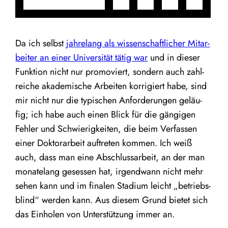
Da ich selbst
jah­re­lang als wis­sen­schaft­li­cher Mit­ar­
bei­ter an einer Uni­ver­si­tät tätig war
und in die­ser
Funk­ti­on nicht nur pro­mo­viert, son­dern auch zahl­
rei­che aka­de­mi­sche Arbei­ten kor­ri­giert habe, sind
mir nicht nur die typi­schen Anfor­de­run­gen geläu­
fig; ich habe auch einen Blick für die gän­gi­gen
Feh­ler und Schwie­rig­kei­ten, die beim Ver­fas­sen
einer Dok­tor­ar­beit auf­tre­ten kom­men. Ich weiß
auch, dass man eine Abschluss­ar­beit, an der man
mona­te­lang geses­sen hat, irgend­wann nicht mehr
sehen kann und im fina­len Sta­di­um leicht
„
betriebs­
blind“ wer­den kann. Aus die­sem Grund bie­tet sich
das Ein­ho­len von Unter­stüt­zung immer an.