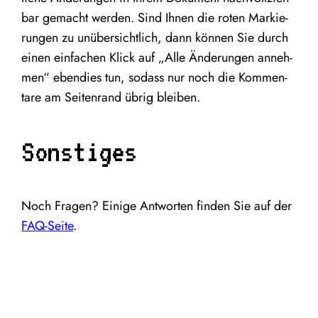
bar gemacht wer­den. Sind Ihnen die roten Mar­kie­
run­gen zu unüber­sicht­lich, dann kön­nen Sie durch
einen ein­fa­chen Klick auf
„
Alle Ände­run­gen anneh­
men“ eben­dies tun, sodass nur noch die Kom­men­
ta­re am Sei­ten­rand übrig bleiben.
Sonstiges
Noch Fra­gen? Eini­ge Ant­wor­ten fin­den Sie auf der
FAQ-Sei­te
.