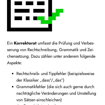
Ein
Kor­rek­to­rat
umfasst die Prü­fung und Ver­bes­
se­rung von Recht­schrei­bung, Gram­ma­tik und Zei­
chen­set­zung. Dazu zäh­len unter ande­rem fol­gen­de
Aspekte:
Recht­schreib- und Tipp­feh­ler (bei­spiels­wei­se
der Klas­si­ker
„
dass“/„das“)
Gram­ma­tik­feh­ler (die sich auch ger­ne durch
nach­träg­li­che Ver­än­de­run­gen und Umstel­lung
von Sät­zen einschleichen)