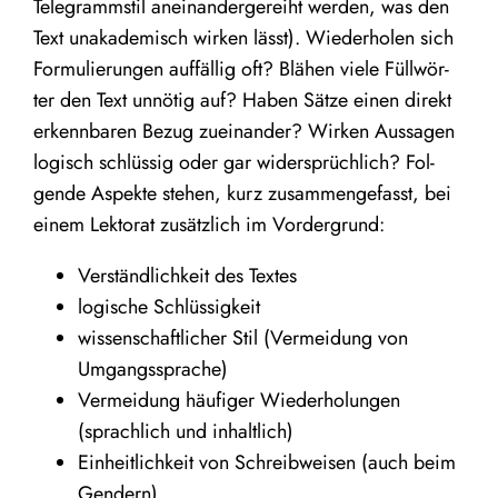
Tele­gramm­stil anein­an­der­ge­reiht wer­den, was den
Text unaka­de­misch wir­ken lässt). Wie­der­ho­len sich
For­mu­lie­run­gen auf­fäl­lig oft? Blä­hen vie­le Füll­wör­
ter den Text unnö­tig auf? Haben Sät­ze einen direkt
erkenn­ba­ren Bezug zuein­an­der? Wir­ken Aus­sa­gen
logisch schlüs­sig oder gar wider­sprüch­lich? Fol­
gen­de Aspek­te ste­hen, kurz zusam­men­ge­fasst, bei
einem Lek­to­rat zusätz­lich im Vordergrund:
Ver­ständ­lich­keit des Textes
logi­sche Schlüssigkeit
wis­sen­schaft­li­cher Stil (Ver­mei­dung von
Umgangssprache)
Ver­mei­dung häu­fi­ger Wie­der­ho­lun­gen
(sprach­lich und inhaltlich)
Ein­heit­lich­keit von Schreib­wei­sen (auch beim
Gendern)