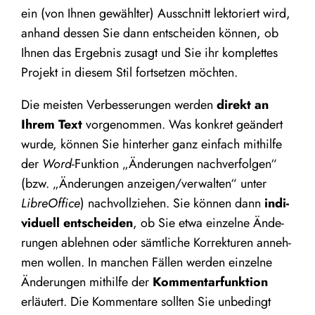
ein (von Ihnen gewähl­ter) Aus­schnitt lek­to­riert wird,
anhand des­sen Sie dann ent­schei­den kön­nen, ob
Ihnen das Ergeb­nis zusagt und Sie ihr kom­plet­tes
Pro­jekt in die­sem Stil fort­set­zen möchten.
Die meis­ten Ver­bes­se­run­gen wer­den
direkt an
Ihrem Text
vor­ge­nom­men. Was kon­kret geän­dert
wur­de, kön­nen Sie hin­ter­her ganz ein­fach mit­hil­fe
der
Word
-Funk­ti­on
„
Ände­run­gen nach­ver­fol­gen“
(bzw.
„
Ände­run­gen anzeigen/​verwalten“ unter
Libre­Of­fice
) nach­voll­zie­hen. Sie kön­nen dann
indi­
vi­du­ell ent­schei­den
, ob Sie etwa ein­zel­ne Ände­
run­gen ableh­nen oder sämt­li­che Kor­rek­tu­ren anneh­
men wol­len. In man­chen Fäl­len wer­den ein­zel­ne
Ände­run­gen mit­hil­fe der
Kom­men­tar­funk­ti­on
erläu­tert. Die Kom­men­ta­re soll­ten Sie unbe­dingt