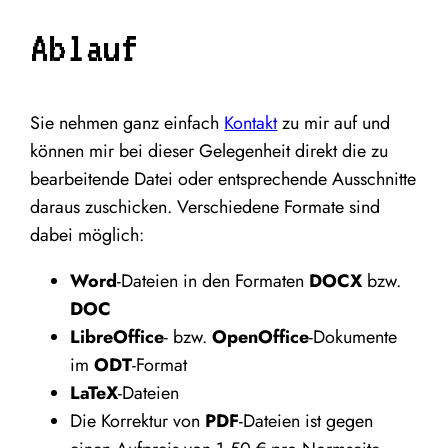
Ablauf
Sie neh­men ganz ein­fach
Kon­takt
zu mir auf und
kön­nen mir bei die­ser Gele­gen­heit direkt die zu
bear­bei­ten­de Datei oder ent­spre­chen­de Aus­schnit­te
dar­aus zuschi­cken. Ver­schie­de­ne For­ma­te sind
dabei möglich:
Word
-Datei­en in den For­ma­ten
DOCX
bzw.
DOC
Libre­Of­fice
- bzw.
Open­Of­fice
-Doku­men­te
im
ODT
-For­mat
LaTeX
-Datei­en
Die Kor­rek­tur von
PDF
-Datei­en ist gegen