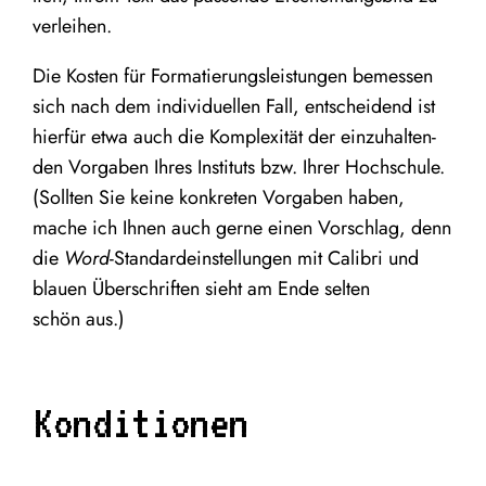
verleihen.
Die Kos­ten für For­ma­tie­rungs­leis­tun­gen bemes­sen
sich nach dem indi­vi­du­el­len Fall, ent­schei­dend ist
hier­für etwa auch die Kom­ple­xi­tät der ein­zu­hal­ten­
den Vor­ga­ben Ihres Insti­tuts bzw. Ihrer Hoch­schu­le.
(Soll­ten Sie kei­ne kon­kre­ten Vor­ga­ben haben,
mache ich Ihnen auch ger­ne einen Vor­schlag, denn
die
Word
-Stan­dard­ein­stel­lun­gen mit Cali­bri und
blau­en Über­schrif­ten sieht am Ende sel­ten
schön aus.)
Konditionen