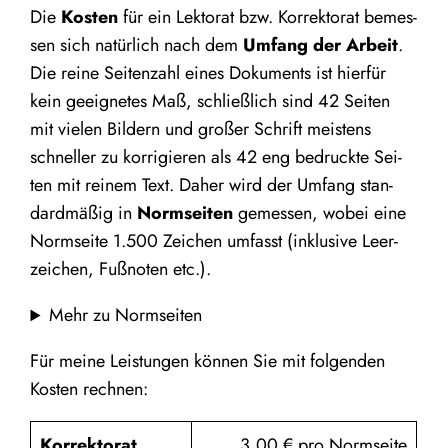
Die
Kos­ten
für ein Lek­to­rat bzw. Kor­rek­to­rat bemes­
sen sich natür­lich nach dem
Umfang der Arbeit
.
Die rei­ne Sei­ten­zahl eines Doku­ments ist hier­für
kein geeig­ne­tes Maß, schließ­lich sind
42
Sei­ten
mit vie­len Bil­dern und gro­ßer Schrift meis­tens
schnel­ler zu kor­ri­gie­ren als
42
eng bedruck­te Sei­
ten mit rei­nem Text. Daher wird der Umfang stan­
dard­mä­ßig in
Norm­sei­ten
gemes­sen, wobei eine
Norm­sei­te
1
.
500
Zei­chen umfasst (inklu­si­ve Leer­
zei­chen, Fuß­no­ten etc.).
Mehr zu Normseiten
Für mei­ne Leis­tun­gen kön­nen Sie mit fol­gen­den
Kos­ten rechnen:
Kor­rek­to­rat
3
,
00
€ pro Normseite