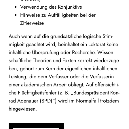
Ver­wen­dung des Konjunktivs
Hin­wei­se zu Auf­fäl­lig­kei­ten bei der
Zitierweise
Auch wenn auf die grund­sätz­li­che logi­sche Stim­
mig­keit geach­tet wird, beinhal­tet ein Lek­to­rat kei­ne
inhalt­li­che Über­prü­fung oder Recher­che. Wis­sen­
schaft­li­che Theo­rien und Fak­ten kor­rekt wie­der­zu­ge­
ben, gehört zum Kern der eigent­li­chen inhalt­li­chen
Leis­tung, die dem Ver­fas­ser oder die Ver­fas­se­rin
einer aka­de­mi­schen Arbeit obliegt. Auf offen­sicht­li­
che Flüch­tig­keits­feh­ler (z. B.
„
Bun­des­prä­si­dent Kon­
rad Ade­nau­er (SPD)“) wird im Nor­mal­fall trotz­dem
hingewiesen.