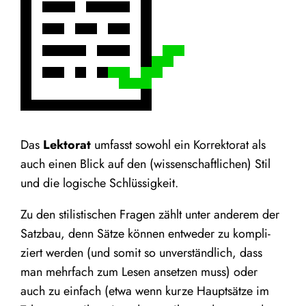
Das
Lek­to­rat
umfasst sowohl ein Kor­rek­to­rat als
auch einen Blick auf den (wis­sen­schaft­li­chen) Stil
und die logi­sche Schlüssigkeit.
Zu den sti­lis­ti­schen Fra­gen zählt unter ande­rem der
Satz­bau, denn Sät­ze kön­nen ent­we­der zu kom­pli­
ziert wer­den (und somit so unver­ständ­lich, dass
man mehr­fach zum Lesen anset­zen muss) oder
auch zu ein­fach (etwa wenn kur­ze Haupt­sät­ze im